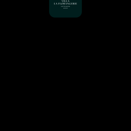
LE PROJET EN BREF
Gain de temps opérationnel en réception
Optimisation continue des tarifs à long terme
Amélioration de la performance globale
31
chambres pilotées dynamiquement