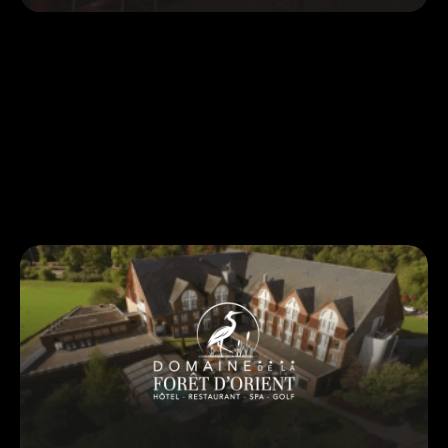
OKKO HOTELS : centraliser le RM d’une chaîne
hôtelière avec un RMS
[Vidéo] Chez OKKO Hotels, Paul Boudrey explique
comment le RMS Revbell a permis de structurer...
Voir plus