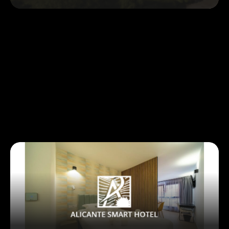
Domaine de la Forêt d’Orient : comment un
hôtel 4★ pilote sa stratégie tarifaire en
autopilot
[Interview] Au Domaine de la Forêt d’Orient, David
Wiss explique comment l’adoption du RMS Revbell...
Voir plus