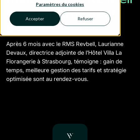
Paramètres du cookies
a transformé leur
Accepter
Refuser
gestion tarifaire
Après 6 mois avec le RMS Revbell, Laurianne
Devaux, directrice adjointe de l’Hôtel Villa La
Florangerie à Strasbourg, témoigne : gain de
temps, meilleure gestion des tarifs et stratégie
optimisée sont au rendez-vous.