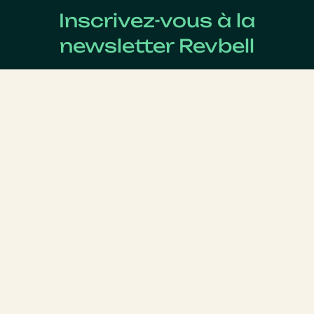
Inscrivez-vous à la
newsletter Revbell
Abonnez-vous pour connaître les dernières actualités
du Revenue Management.
Nom
*
Prénom
*
E-mail
*