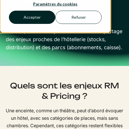
Paramètres du cookies
Le Revenue Management se développe sur
Accepter
Refuser
toutes les billetteries : théâtres, concerts,
musées, enceintes sportives. Ce secteur partage
des enjeux proches de l’hôtellerie (stocks,
distribution) et des parcs (abonnements, caisse).
Quels sont les enjeux RM
& Pricing ?
Une enceinte, comme un théâtre, peut d’abord évoquer
un hôtel, avec ses catégories de places, mais sans
chambres. Cependant, ces catégories restent flexibles