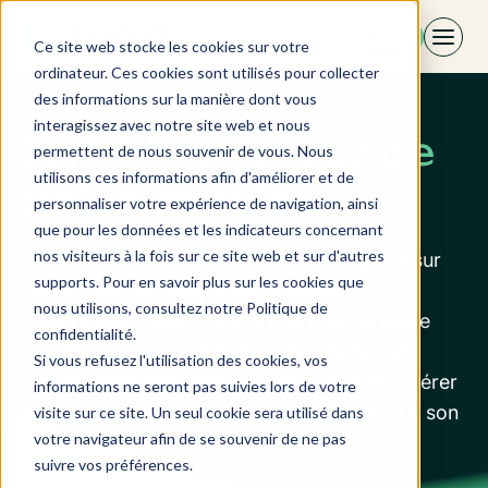
Aller
FR
au
Ce site web stocke les cookies sur votre
contenu
ordinateur. Ces cookies sont utilisés pour collecter
des informations sur la manière dont vous
interagissez avec notre site web et nous
La RSE au cœur de
permettent de nous souvenir de vous. Nous
utilisons ces informations afin d'améliorer et de
notre mission
personnaliser votre expérience de navigation, ainsi
que pour les données et les indicateurs concernant
nos visiteurs à la fois sur ce site web et sur d'autres
Chez Revbell, notre démarche RSE repose sur
supports. Pour en savoir plus sur les cookies que
des actions simples, pragmatiques et
nous utilisons, consultez notre Politique de
mesurables. Nous croyons que chaque geste
confidentialité.
compte : favoriser le train au lieu de l’avion,
Si vous refusez l'utilisation des cookies, vos
réduire notre empreinte numérique, mieux gérer
informations ne seront pas suivies lors de votre
nos déchets ou encore sensibiliser chacun à son
visite sur ce site. Un seul cookie sera utilisé dans
votre navigateur afin de se souvenir de ne pas
impact carbone.
suivre vos préférences.