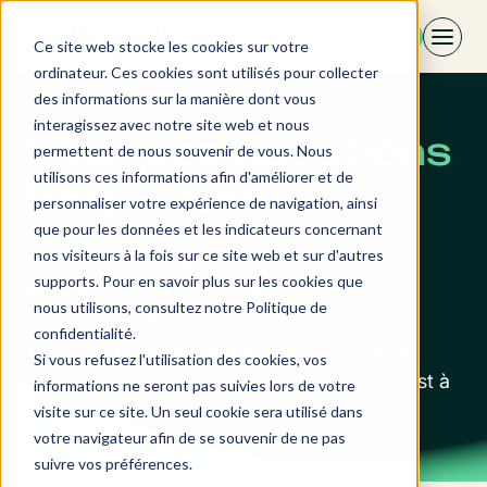
Aller
FR
au
Ce site web stocke les cookies sur votre
contenu
ordinateur. Ces cookies sont utilisés pour collecter
des informations sur la manière dont vous
interagissez avec notre site web et nous
FAQ · Les questions
permettent de nous souvenir de vous. Nous
utilisons ces informations afin d'améliorer et de
fréquentes
personnaliser votre expérience de navigation, ainsi
que pour les données et les indicateurs concernant
nos visiteurs à la fois sur ce site web et sur d'autres
Vous vous interrogez sur le Revenue
supports. Pour en savoir plus sur les cookies que
Management ou l’utilisation d’un RMS ?
nous utilisons, consultez notre Politique de
Retrouvez ici des réponses accessibles aux
confidentialité.
questions fréquemment posées. Et si votre
Si vous refusez l'utilisation des cookies, vos
question reste sans réponse, notre équipe est à
informations ne seront pas suivies lors de votre
votre écoute.
visite sur ce site. Un seul cookie sera utilisé dans
votre navigateur afin de se souvenir de ne pas
suivre vos préférences.