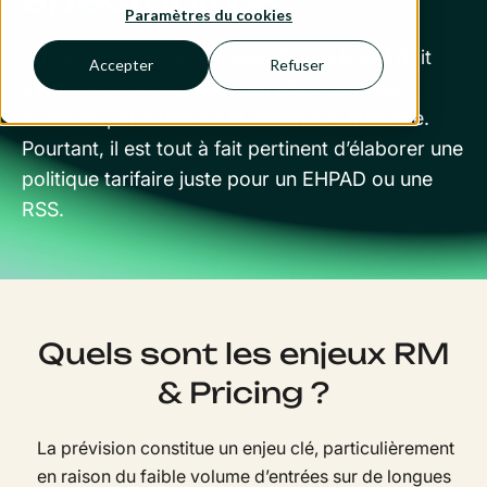
Paramètres du cookies
Un secteur strictement encadré où le RM doit
Accepter
Refuser
s’exercer avec vigilance, en apportant une
attention particulière à la dimension humaine.
Pourtant, il est tout à fait pertinent d’élaborer une
politique tarifaire juste pour un EHPAD ou une
RSS.
Quels sont les enjeux RM
& Pricing ?
La prévision constitue un enjeu clé, particulièrement
en raison du faible volume d’entrées sur de longues