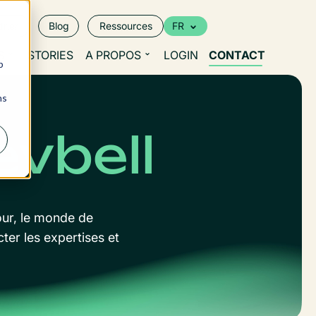
rier
Blog
Ressources
FR
S
STORIES
A PROPOS
LOGIN
CONTACT
b
ns
vbell
our, le monde de
ter les expertises et