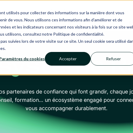
Revenue Makers Day
Ecosystème
Calend
nt utilisés pour collecter des informations sur la manière dont vous
ir de vous. Nous utilisons ces informations afin d'améliorer et de
RMS
IA NANCIE
SERVICES
SECTEUR
nées et les indicateurs concernant nos visiteurs à la fois sur ce site we
us utilisons, consultez notre Politique de confidentialité.
pas suivies lors de votre visite sur ce site. Un seul cookie sera utilisé da
ces.
osystème Re
Paramètres du cookies
Accepter
Refuser
os partenaires de confiance qui font grandir, chaque j
 conseil, formation… un écosystème engagé pour connec
vous accompagner durablement.