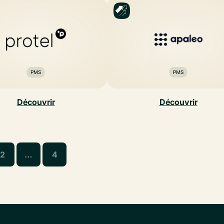
PMS
PMS
Découvrir
Découvrir
2
…
4