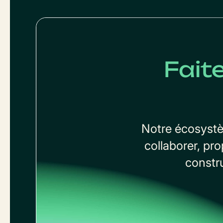
Fait
Notre écosystè
collaborer, pr
constr