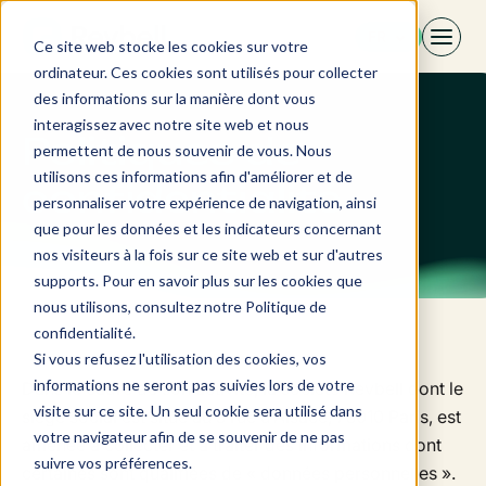
Aller
FR
au
Ce site web stocke les cookies sur votre
contenu
ordinateur. Ces cookies sont utilisés pour collecter
des informations sur la manière dont vous
interagissez avec notre site web et nous
Politiques de
permettent de nous souvenir de vous. Nous
utilisons ces informations afin d'améliorer et de
confidentialité
personnaliser votre expérience de navigation, ainsi
que pour les données et les indicateurs concernant
nos visiteurs à la fois sur ce site web et sur d'autres
supports. Pour en savoir plus sur les cookies que
nous utilisons, consultez notre Politique de
confidentialité.
Si vous refusez l'utilisation des cookies, vos
informations ne seront pas suivies lors de votre
Dans le cadre de son activité, la société Revbell dont le
visite sur ce site. Un seul cookie sera utilisé dans
siège social est situé au 5 rue d’Alsace, 75010 Paris, est
votre navigateur afin de se souvenir de ne pas
amenée à collecter et à traiter des informations dont
suivre vos préférences.
certaines sont qualifiées de « données personnelles ».