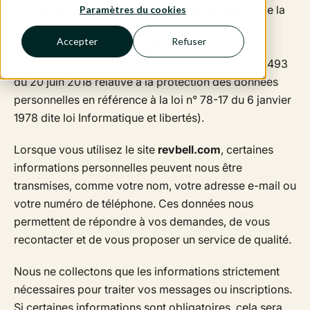
N&C attache une grande importance au respect de la
Paramètres du cookies
vie privée, et utilise ces données de manière
Accepter
Refuser
responsable et confidentielle et cela afin de se
conformer à la législation en vigueur (loi n° 2018-493
du 20 juin 2018 relative à la protection des données
personnelles en référence à la loi n° 78-17 du 6 janvier
1978 dite loi Informatique et libertés).
Lorsque vous utilisez le site
revbell.com
, certaines
informations personnelles peuvent nous être
transmises, comme votre nom, votre adresse e-mail ou
votre numéro de téléphone. Ces données nous
permettent de répondre à vos demandes, de vous
recontacter et de vous proposer un service de qualité.
Nous ne collectons que les informations strictement
nécessaires pour traiter vos messages ou inscriptions.
Si certaines informations sont obligatoires, cela sera