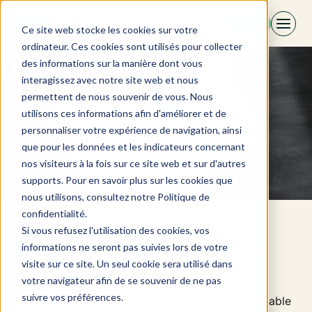
Aller
FR
au
Ce site web stocke les cookies sur votre
contenu
ordinateur. Ces cookies sont utilisés pour collecter
des informations sur la manière dont vous
interagissez avec notre site web et nous
permettent de nous souvenir de vous. Nous
utilisons ces informations afin d'améliorer et de
personnaliser votre expérience de navigation, ainsi
que pour les données et les indicateurs concernant
nos visiteurs à la fois sur ce site web et sur d'autres
supports. Pour en savoir plus sur les cookies que
nous utilisons, consultez notre Politique de
confidentialité.
Si vous refusez l'utilisation des cookies, vos
Votre allié pour piloter le
informations ne seront pas suivies lors de votre
visite sur ce site. Un seul cookie sera utilisé dans
Revenue Management
votre navigateur afin de se souvenir de ne pas
suivre vos préférences.
Le calendrier triannuel Revbell est l’outil indispensable