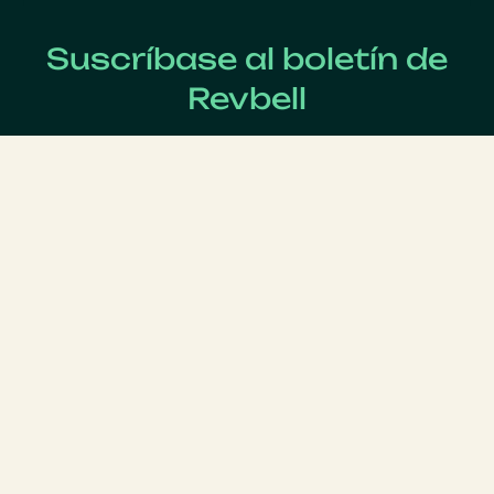
Suscríbase al boletín de
Revbell
Regístrate ahora para recibir las últimas noticias sobre
Revenue Management !
Apellido
*
Nombre
*
Correo electrónico
*