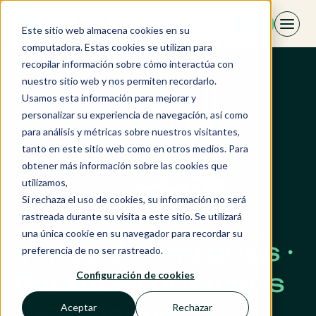
Saltar
ES
al
Este sitio web almacena cookies en su
contenido
computadora. Estas cookies se utilizan para
recopilar información sobre cómo interactúa con
nuestro sitio web y nos permiten recordarlo.
Usamos esta información para mejorar y
personalizar su experiencia de navegación, así como
para análisis y métricas sobre nuestros visitantes,
tanto en este sitio web como en otros medios. Para
obtener más información sobre las cookies que
utilizamos,
Si rechaza el uso de cookies, su información no será
rastreada durante su visita a este sitio. Se utilizará
una única cookie en su navegador para recordar su
Venta de entradas ·
preferencia de no ser rastreado.
Potentes palancas
Configuración de cookies
de Revenue
Aceptar
Rechazar