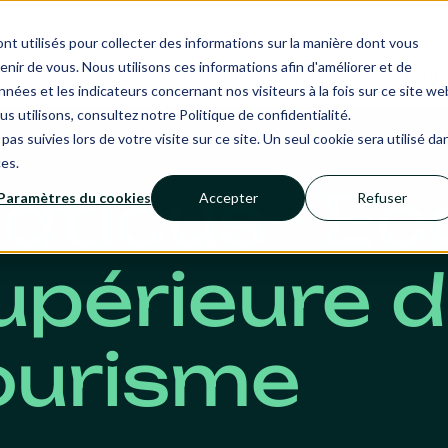
Revenue Makers Day
Ecosystème
Calend
nt utilisés pour collecter des informations sur la manière dont vous
ir de vous. Nous utilisons ces informations afin d'améliorer et de
RMS
IA NANCIE
SERVICES
SECTEUR
nées et les indicateurs concernant nos visiteurs à la fois sur ce site we
us utilisons, consultez notre Politique de confidentialité.
pas suivies lors de votre visite sur ce site. Un seul cookie sera utilisé da
ces.
iaticus · Ec
Paramètres du cookies
Accepter
Refuser
upérieure 
ourisme