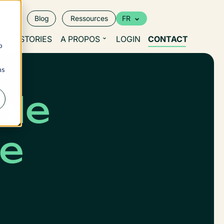
rier
Blog
Ressources
FR
S
STORIES
A PROPOS
LOGIN
CONTACT
b
ns
ole
de