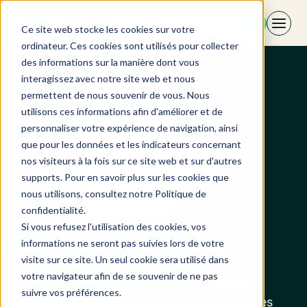
Aller
FR
au
Ce site web stocke les cookies sur votre
contenu
ordinateur. Ces cookies sont utilisés pour collecter
des informations sur la manière dont vous
interagissez avec notre site web et nous
permettent de nous souvenir de vous. Nous
utilisons ces informations afin d'améliorer et de
personnaliser votre expérience de navigation, ainsi
que pour les données et les indicateurs concernant
nos visiteurs à la fois sur ce site web et sur d'autres
supports. Pour en savoir plus sur les cookies que
nous utilisons, consultez notre Politique de
confidentialité.
Si vous refusez l'utilisation des cookies, vos
Roisa Hotel Group
informations ne seront pas suivies lors de votre
visite sur ce site. Un seul cookie sera utilisé dans
votre navigateur afin de se souvenir de ne pas
Nous avons eu l’occasion de nous entretenir
suivre vos préférences.
avec Diego Flórez, directeur Revenue & Sales