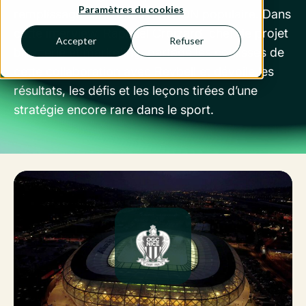
Paramètres du cookies
remplissage sans trahir son ADN populaire. Dans
cette interview, Raphaël Croizard, chef de projet
Accepter
Refuser
billetterie et marketing, partage les coulisses de
cette collaboration avec Revbell et dévoile les
résultats, les défis et les leçons tirées d’une
stratégie encore rare dans le sport.