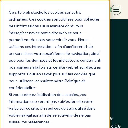
Aller
FR
au
Ce site web stocke les cookies sur votre
contenu
ordinateur. Ces cookies sont utilisés pour collecter
des informations sur la manière dont vous
interagissez avec notre site web et nous
permettent de nous souvenir de vous. Nous
utilisons ces informations afin d'améliorer et de
personnaliser votre expérience de navigation, ainsi
que pour les données et les indicateurs concernant
nos visiteurs à la fois sur ce site web et sur d'autres
supports. Pour en savoir plus sur les cookies que
nous utilisons, consultez notre Politique de
confidentialité.
Si vous refusez l'utilisation des cookies, vos
OGC Nice
informations ne seront pas suivies lors de votre
visite sur ce site. Un seul cookie sera utilisé dans
votre navigateur afin de se souvenir de ne pas
OGC Nice repense sa billetterie et mise sur le
suivre vos préférences.
Revenue Management pour booster son taux de