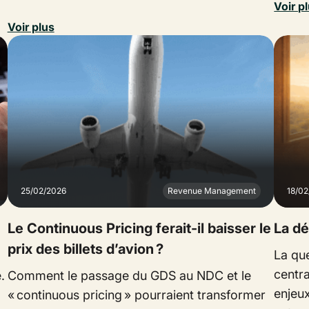
Voir p
Voir plus
25/02/2026
Revenue Management
18/0
Le Continuous Pricing ferait-il baisser le
La dé
prix des billets d’avion ?
La qu
centra
.
Comment le passage du GDS au NDC et le
enjeux
« continuous pricing » pourraient transformer