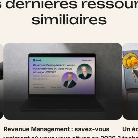
 dernières ressou
similiaires
Revenue Management : savez-vous
Un é