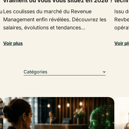
vraiment où vous vous situez en 2026 ?
tech
u
Les coulisses du marché du Revenue
Issu d
Management enfin révélées. Découvrez les
Revbe
salaires, évolutions et tendances...
opérat
Voir plus
Voir p
Catégories