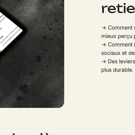
reti
→ Comment ren
mieux perçu 
→ Comment in
sociaux et d
→ Des leviers
plus durable.