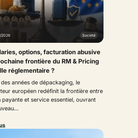
7/2026
Société
laries, options, facturation abusive
prochaine frontière du RM & Pricing
lle réglementaire ?
 des années de dépackaging, le
teur européen redéfinit la frontière entre
 payante et service essentiel, ouvrant
uveau...
lus