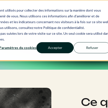
Revenue Makers Day
Ecosystème
Calend
nt utilisés pour collecter des informations sur la manière dont vous
ir de vous. Nous utilisons ces informations afin d'améliorer et de
RMS
IA NANCIE
SERVICES
SECTEUR
nées et les indicateurs concernant nos visiteurs à la fois sur ce site we
us utilisons, consultez notre Politique de confidentialité.
pas suivies lors de votre visite sur ce site. Un seul cookie sera utilisé da
ces.
Paramètres du cookies
Accepter
Refuser
Ce q