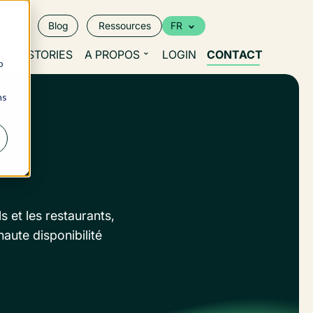
rier
Blog
Ressources
FR
S
STORIES
A PROPOS
LOGIN
CONTACT
b
ns
 et les restaurants,
aute disponibilité