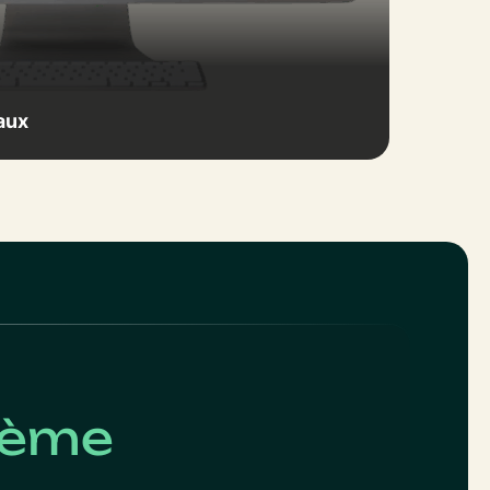
aux
stème