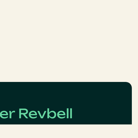
er Revbell
e Management.