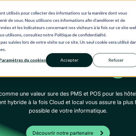
Revenue Makers Day
Ecosystème
Calend
nt utilisés pour collecter des informations sur la manière dont vous
ir de vous. Nous utilisons ces informations afin d'améliorer et de
RMS
IA NANCIE
SERVICES
SECTEUR
nées et les indicateurs concernant nos visiteurs à la fois sur ce site we
us utilisons, consultez notre Politique de confidentialité.
pas suivies lors de votre visite sur ce site. Un seul cookie sera utilisé da
ces.
Medialog
Paramètres du cookies
Accepter
Refuser
omme une valeur sure des PMS et POS pour les hôtels
t hybride à la fois Cloud et local vous assure la plus h
possible de votre informatique.
Découvrir notre partenaire