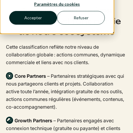
Paramètres du cookies
Tous les partenaires
Accepter
Refuser
présentés ici font partie
de notre écosystème
Cette classification reflète notre niveau de
collaboration globale : actions communes, dynamique
commerciale et liens avec nos clients.
Core Partners
– Partenaires stratégiques avec qui
nous partageons clients et projets. Collaboration
active toute l’année, intégration gratuite de nos outils,
actions communes régulières (événements, contenus,
co-accompagnement).
Growth Partners
– Partenaires engagés avec
connexion technique (gratuite ou payante) et clients