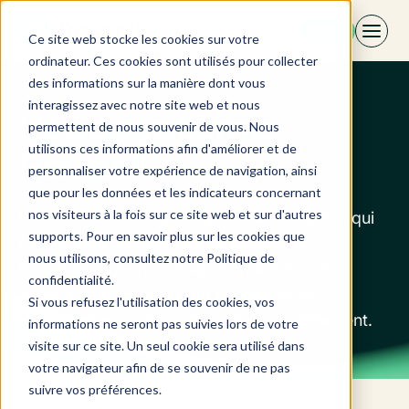
Aller
FR
au
Ce site web stocke les cookies sur votre
contenu
ordinateur. Ces cookies sont utilisés pour collecter
des informations sur la manière dont vous
interagissez avec notre site web et nous
L'écosystème
permettent de nous souvenir de vous. Nous
utilisons ces informations afin d'améliorer et de
Revbell
personnaliser votre expérience de navigation, ainsi
que pour les données et les indicateurs concernant
nos visiteurs à la fois sur ce site web et sur d'autres
Découvrez ici nos partenaires de confiance qui
supports. Pour en savoir plus sur les cookies que
font grandir, chaque jour, le monde de
nous utilisons, consultez notre Politique de
l’hospitality. Tech, conseil, formation… un
confidentialité.
écosystème engagé pour connecter les
Si vous refusez l'utilisation des cookies, vos
expertises et vous accompagner durablement.
informations ne seront pas suivies lors de votre
visite sur ce site. Un seul cookie sera utilisé dans
votre navigateur afin de se souvenir de ne pas
suivre vos préférences.