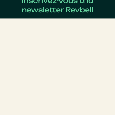
Inscrivez-vous à la
newsletter Revbell
Abonnez-vous pour connaître les dernières actualités
du Revenue Management.
Nom
*
Prénom
*
E-mail
*