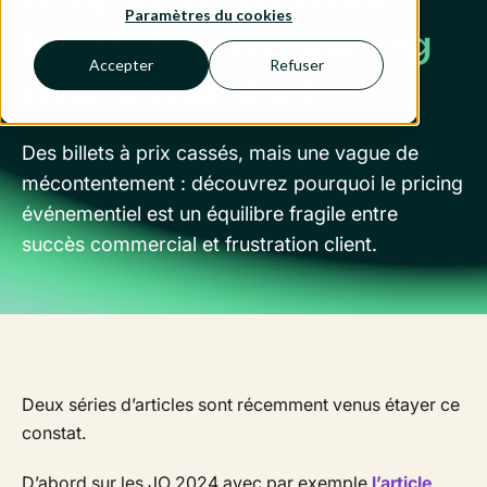
Paramètres du cookies
les défis du pricing
Accepter
Refuser
événementiel
Des billets à prix cassés, mais une vague de
mécontentement : découvrez pourquoi le pricing
événementiel est un équilibre fragile entre
succès commercial et frustration client.
Deux séries d’articles sont récemment venus étayer ce
constat.
D’abord sur les JO 2024 avec par exemple
l’article