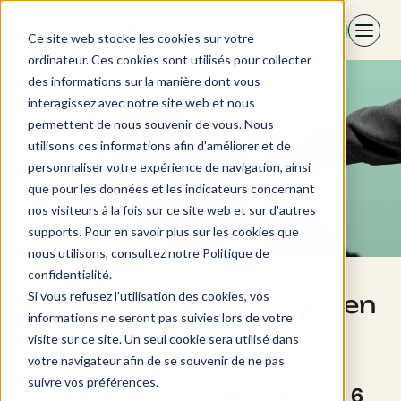
Aller
FR
au
Ce site web stocke les cookies sur votre
contenu
ordinateur. Ces cookies sont utilisés pour collecter
des informations sur la manière dont vous
interagissez avec notre site web et nous
permettent de nous souvenir de vous. Nous
utilisons ces informations afin d'améliorer et de
personnaliser votre expérience de navigation, ainsi
que pour les données et les indicateurs concernant
nos visiteurs à la fois sur ce site web et sur d'autres
supports. Pour en savoir plus sur les cookies que
nous utilisons, consultez notre Politique de
confidentialité.
Si vous refusez l'utilisation des cookies, vos
La gestion des groupes en
informations ne seront pas suivies lors de votre
RM
visite sur ce site. Un seul cookie sera utilisé dans
votre navigateur afin de se souvenir de ne pas
suivre vos préférences.
Le guide pratique du RM – Chapitre 6