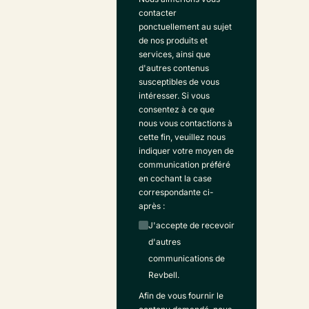
contacter
ponctuellement au sujet
de nos produits et
services, ainsi que
d'autres contenus
susceptibles de vous
intéresser. Si vous
consentez à ce que
nous vous contactions à
cette fin, veuillez nous
indiquer votre moyen de
communication préféré
en cochant la case
correspondante ci-
après :
J'accepte de recevoir
d'autres
communications de
Revbell.
Afin de vous fournir le