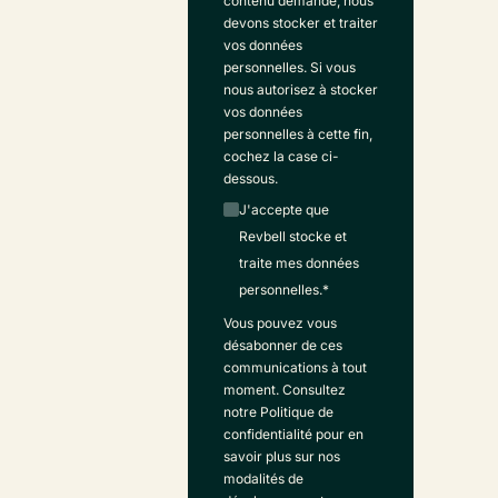
contenu demandé, nous
devons stocker et traiter
vos données
personnelles. Si vous
nous autorisez à stocker
vos données
personnelles à cette fin,
cochez la case ci-
dessous.
J'accepte que
Revbell stocke et
traite mes données
personnelles.
*
Vous pouvez vous
désabonner de ces
communications à tout
moment. Consultez
notre Politique de
confidentialité pour en
savoir plus sur nos
modalités de