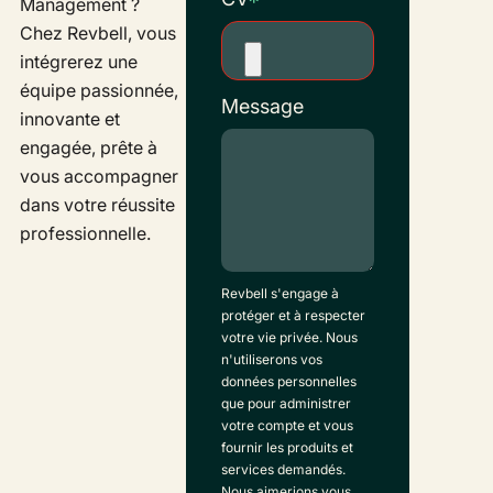
Management ?
Chez Revbell, vous
intégrerez une
équipe passionnée,
Message
innovante et
engagée, prête à
vous accompagner
dans votre réussite
professionnelle.
Revbell s'engage à
protéger et à respecter
votre vie privée. Nous
n'utiliserons vos
données personnelles
que pour administrer
votre compte et vous
fournir les produits et
services demandés.
Nous aimerions vous