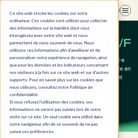
Aller
FR
au
Ce site web stocke les cookies sur votre
contenu
ordinateur. Ces cookies sont utilisés pour collecter
des informations sur la manière dont vous
interagissez avec notre site web et nous
Sales Manager - H/F
permettent de nous souvenir de vous. Nous
utilisons ces informations afin d'améliorer et de
personnaliser votre expérience de navigation, ainsi
Revbell recrute son·sa prochain·e consultant·e
que pour les données et les indicateurs concernant
Sales Manager. Rejoignez une équipe experte en
nos visiteurs à la fois sur ce site web et sur d'autres
Revenue Management Intelligence, maîtrisant
supports. Pour en savoir plus sur les cookies que
tous les secteurs et aspects du RM.
nous utilisons, consultez notre Politique de
confidentialité.
Si vous refusez l'utilisation des cookies, vos
Postuler
informations ne seront pas suivies lors de votre
visite sur ce site. Un seul cookie sera utilisé dans
votre navigateur afin de se souvenir de ne pas
suivre vos préférences.