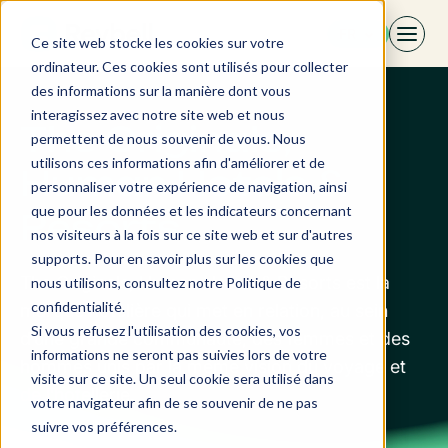
Aller
FR
au
Ce site web stocke les cookies sur votre
contenu
ordinateur. Ces cookies sont utilisés pour collecter
des informations sur la manière dont vous
interagissez avec notre site web et nous
The Originals,
permettent de nous souvenir de vous. Nous
utilisons ces informations afin d'améliorer et de
Human Hotels &
personnaliser votre expérience de navigation, ainsi
que pour les données et les indicateurs concernant
Resorts
nos visiteurs à la fois sur ce site web et sur d'autres
supports. Pour en savoir plus sur les cookies que
The Originals, Human Hotels & Resorts est la
nous utilisons, consultez notre Politique de
confidentialité.
marque hôtelière qui met en relation, au sein
Si vous refusez l'utilisation des cookies, vos
d’une grande communauté, des femmes et des
informations ne seront pas suivies lors de votre
hommes unis par la même vision du voyage et
visite sur ce site. Un seul cookie sera utilisé dans
de l’hôtellerie.
votre navigateur afin de se souvenir de ne pas
suivre vos préférences.