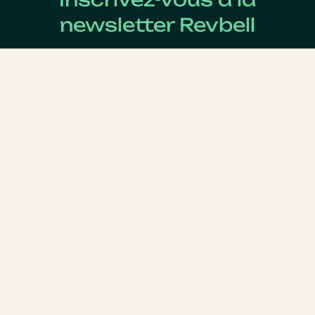
newsletter Revbell
Abonnez-vous pour connaître les dernières actualités
du Revenue Management.
Nom
*
Prénom
*
E-mail
*