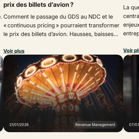
prix des billets d’avion ?
La qu
centra
.
Comment le passage du GDS au NDC et le
enjeux
« continuous pricing » pourraient transformer
entrep
le prix des billets d’avion. Hausses, baisses...
Voir p
Voir plus
21/01/2026
Revenue Management
07/0