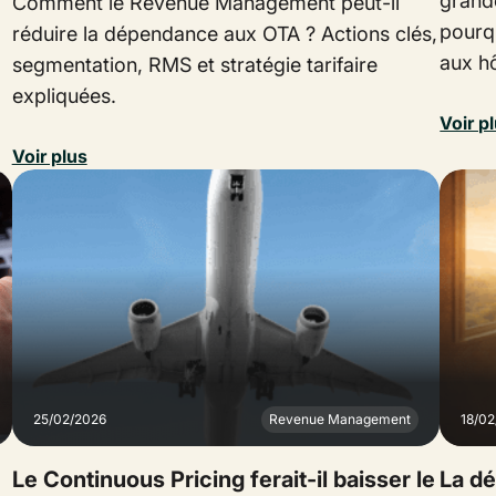
grand
Comment le Revenue Management peut-il
pourq
réduire la dépendance aux OTA ? Actions clés,
aux hô
segmentation, RMS et stratégie tarifaire
expliquées.
Voir p
Voir plus
25/02/2026
Revenue Management
18/0
Le Continuous Pricing ferait-il baisser le
La dé