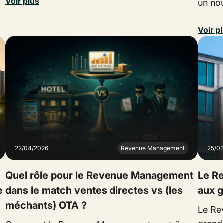
Voir plus
un no
Voir p
22/04/2026
Revenue Management
25/0
Quel rôle pour le Revenue Management
Le R
e
dans le match ventes directes vs (les
aux g
méchants) OTA ?
Le Re