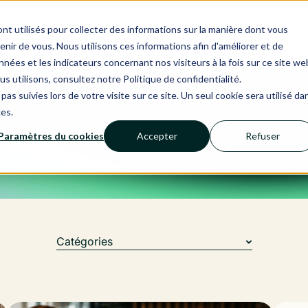
Revenue Makers Day
Ecosystème
Calend
nt utilisés pour collecter des informations sur la manière dont vous
ir de vous. Nous utilisons ces informations afin d'améliorer et de
RMS
IA NANCIE
SERVICES
SECTEUR
nées et les indicateurs concernant nos visiteurs à la fois sur ce site we
us utilisons, consultez notre Politique de confidentialité.
pas suivies lors de votre visite sur ce site. Un seul cookie sera utilisé da
ces.
Paramètres du cookies
Accepter
Refuser
Catégories