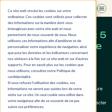
Aller
FR
au
Ce site web stocke les cookies sur votre
contenu
ordinateur. Ces cookies sont utilisés pour collecter
des informations sur la manière dont vous
interagissez avec notre site web et nous
Ouverture d'hôtel : 5
permettent de nous souvenir de vous. Nous
utilisons ces informations afin d'améliorer et de
erreurs de Revenue
personnaliser votre expérience de navigation, ainsi
que pour les données et les indicateurs concernant
Management à
nos visiteurs à la fois sur ce site web et sur d'autres
supports. Pour en savoir plus sur les cookies que
éviter
nous utilisons, consultez notre Politique de
confidentialité.
Les erreurs les plus coûteuses en Revenue
Si vous refusez l'utilisation des cookies, vos
Management se jouent avant même l’ouverture
informations ne seront pas suivies lors de votre
visite sur ce site. Un seul cookie sera utilisé dans
d’un hôtel : technologie, budget, stratégie
votre navigateur afin de se souvenir de ne pas
tarifaire et positionnement prix peuvent impacter
suivre vos préférences.
la performance pendant des années.