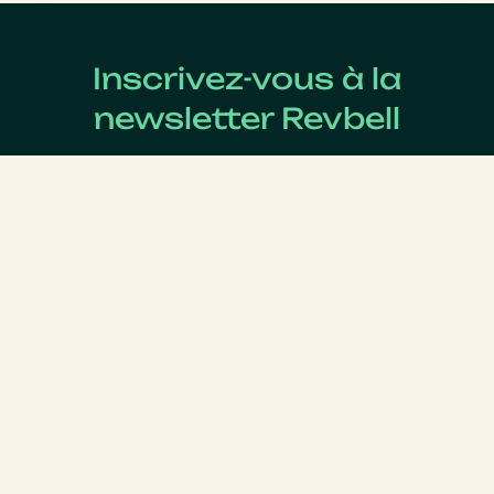
Inscrivez-vous à la
newsletter Revbell
Abonnez-vous pour connaître les dernières actualités
du Revenue Management.
Nom
*
Prénom
*
E-mail
*