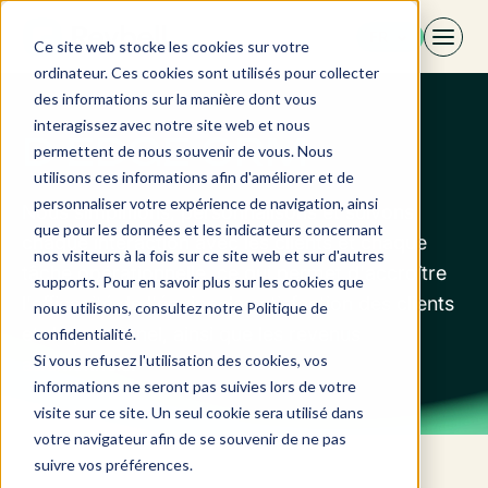
Aller
FR
au
Ce site web stocke les cookies sur votre
contenu
ordinateur. Ces cookies sont utilisés pour collecter
des informations sur la manière dont vous
interagissez avec notre site web et nous
D-EDGE CRM
permettent de nous souvenir de vous. Nous
utilisons ces informations afin d'améliorer et de
personnaliser votre expérience de navigation, ainsi
Nous simplifions, personnalisons et suivons
que pour les données et les indicateurs concernant
chaque interaction avec les clients et chaque
nos visiteurs à la fois sur ce site web et sur d'autres
tâche opérationnelle, ce qui permet d'accroître
supports. Pour en savoir plus sur les cookies que
l'efficacité de l'équipe, la satisfaction des clients
nous utilisons, consultez notre Politique de
et du personnel, ainsi que les revenus
confidentialité.
Si vous refusez l'utilisation des cookies, vos
additionnels.
informations ne seront pas suivies lors de votre
visite sur ce site. Un seul cookie sera utilisé dans
votre navigateur afin de se souvenir de ne pas
suivre vos préférences.