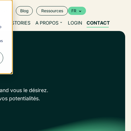
rier
Blog
Ressources
FR
S
STORIES
A PROPOS
LOGIN
CONTACT
b
ns
and vous le désirez.
vos potentialités.