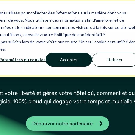
Revenue Makers Day
Ecosystème
Calend
nt utilisés pour collecter des informations sur la manière dont vous
ir de vous. Nous utilisons ces informations afin d'améliorer et de
RMS
IA NANCIE
SERVICES
SECTEUR
nées et les indicateurs concernant nos visiteurs à la fois sur ce site we
us utilisons, consultez notre Politique de confidentialité.
pas suivies lors de votre visite sur ce site. Un seul cookie sera utilisé da
ces.
5stelle*
Paramètres du cookies
Accepter
Refuser
 votre liberté et gérez votre hôtel où, comment et qu
ogiciel 100% cloud qui dégage votre temps et multiplie 
Découvrir notre partenaire