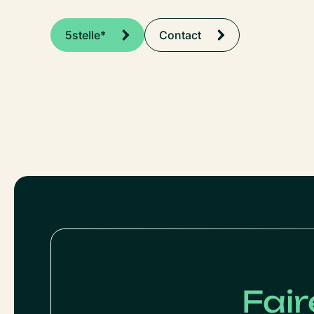
5stelle*
Contact
Fair