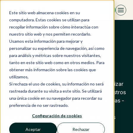
Saltar
ES
al
Este sitio web almacena cookies en su
contenido
computadora. Estas cookies se utilizan para
recopilar información sobre cómo interactúa con
nuestro sitio web y nos permiten recordarlo.
Comparten su
Usamos esta información para mejorar y
personalizar su experiencia de navegación, así como
experiencia con
para análisis y métricas sobre nuestros visitantes,
tanto en este sitio web como en otros medios. Para
Revbell
obtener más información sobre las cookies que
utilizamos,
Ya sea para estructurar su estrategia, optimizar
Si rechaza el uso de cookies, su información no será
rastreada durante su visita a este sitio. Se utilizará
sus precios o potenciar su desempeño, nuestros
una única cookie en su navegador para recordar su
clientes cuentan cómo nuestras competencias -
preferencia de no ser rastreado.
consultoría, formación y RMS - han
Configuración de cookies
acompañado sus proyectos y acelerado sus
resultados.
Aceptar
Rechazar