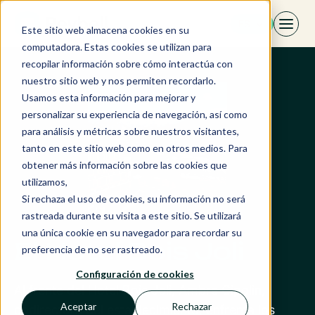
Saltar
ES
al
Este sitio web almacena cookies en su
contenido
computadora. Estas cookies se utilizan para
recopilar información sobre cómo interactúa con
nuestro sitio web y nos permiten recordarlo.
Usamos esta información para mejorar y
personalizar su experiencia de navegación, así como
para análisis y métricas sobre nuestros visitantes,
tanto en este sitio web como en otros medios. Para
obtener más información sobre las cookies que
utilizamos,
Si rechaza el uso de cookies, su información no será
rastreada durante su visita a este sitio. Se utilizará
una única cookie en su navegador para recordar su
El Hotel Bois Joli
preferencia de no ser rastreado.
Configuración de cookies
Al frente del Hotel Bois Joli, Ambre Cipolin,
Aceptar
Rechazar
codirectora del establecimiento, enfrenta los