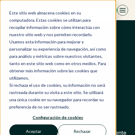
Saltar
ES
al
Este sitio web almacena cookies en su
contenido
computadora. Estas cookies se utilizan para
recopilar información sobre cómo interactúa con
nuestro sitio web y nos permiten recordarlo.
Usamos esta información para mejorar y
personalizar su experiencia de navegación, así como
para análisis y métricas sobre nuestros visitantes,
tanto en este sitio web como en otros medios. Para
obtener más información sobre las cookies que
utilizamos,
Si rechaza el uso de cookies, su información no será
rastreada durante su visita a este sitio. Se utilizará
una única cookie en su navegador para recordar su
Crucero
preferencia de no ser rastreado.
Configuración de cookies
Sector pionero en la adopción del Revenue
Aceptar
Rechazar
Management, el crucero se inspira ampliamente