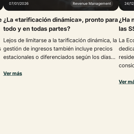
07/01/2026
Revenue Management
24/1
e
¿La «tarificación dinámica», pronto para
¿Ha 
todo y en todas partes?
las S
Lejos de limitarse a la tarificación dinámica, la
La Ec
s
gestión de ingresos también incluye precios
dedica
estacionales o diferenciados según los días...
resid
consid
Ver más
Ver m