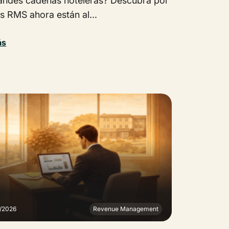
randes cadenas hoteleras? Descubra por
s RMS ahora están al...
ás
2/2026
Revenue Management