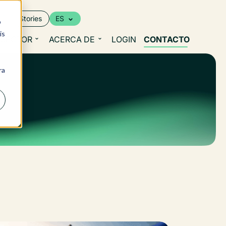
Stories
ES
o
is
SECTOR
ACERCA DE
LOGIN
CONTACTO
ra