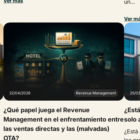
Ver más
un...
Ver m
22/04/2026
Revenue Management
25/0
¿Qué papel juega el Revenue
¿Está
Management en el enfrentamiento entre
solo 
las ventas directas y las (malvadas)
¿Está 
OTA?