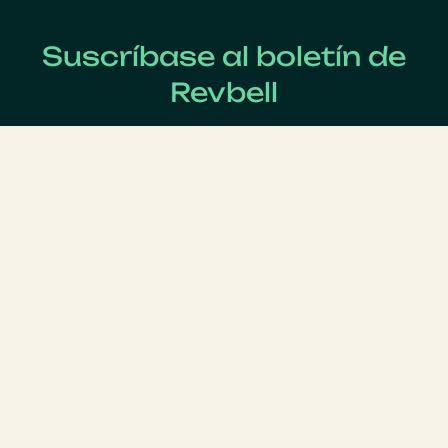
Suscríbase al boletín de
Revbell
Regístrate ahora para recibir las últimas noticias sobre
Revenue Management !
Apellido
*
Nombre
*
Correo electrónico
*