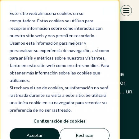
Saltar
ES
al
Este sitio web almacena cookies en su
contenido
computadora. Estas cookies se utilizan para
recopilar información sobre cómo interactúa con
nuestro sitio web y nos permiten recordarlo.
El ecosistema
Usamos esta información para mejorar y
personalizar su experiencia de navegación, así como
Revbell
para análisis y métricas sobre nuestros visitantes,
tanto en este sitio web como en otros medios. Para
obtener más información sobre las cookies que
Descubra a nuestros socios de confianza que
utilizamos,
contribuyen cada día al crecimiento del sector
Si rechaza el uso de cookies, su información no será
hotelero. Tecnología, consultoría, formación... un
rastreada durante su visita a este sitio. Se utilizará
ecosistema comprometido con conectar la
una única cookie en su navegador para recordar su
experiencia y proporcionarle apoyo a largo
preferencia de no ser rastreado.
plazo.
Configuración de cookies
Aceptar
Rechazar