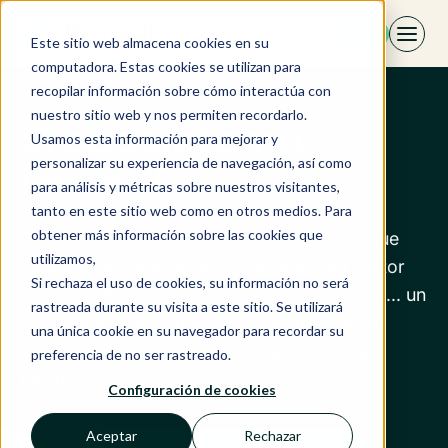
Saltar
ES
al
Este sitio web almacena cookies en su
contenido
computadora. Estas cookies se utilizan para
recopilar información sobre cómo interactúa con
nuestro sitio web y nos permiten recordarlo.
El ecosistema
Usamos esta información para mejorar y
personalizar su experiencia de navegación, así como
Revbell
para análisis y métricas sobre nuestros visitantes,
tanto en este sitio web como en otros medios. Para
obtener más información sobre las cookies que
Descubra a nuestros socios de confianza que
utilizamos,
contribuyen cada día al crecimiento del sector
Si rechaza el uso de cookies, su información no será
hotelero. Tecnología, consultoría, formación... un
rastreada durante su visita a este sitio. Se utilizará
ecosistema comprometido con conectar la
una única cookie en su navegador para recordar su
experiencia y proporcionarle apoyo a largo
preferencia de no ser rastreado.
plazo.
Configuración de cookies
Aceptar
Rechazar