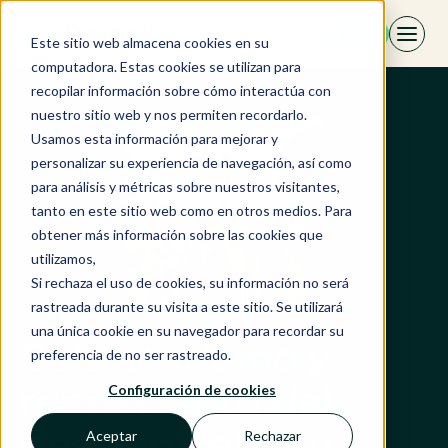
Saltar
ES
al
Este sitio web almacena cookies en su
contenido
computadora. Estas cookies se utilizan para
recopilar información sobre cómo interactúa con
nuestro sitio web y nos permiten recordarlo.
Usamos esta información para mejorar y
personalizar su experiencia de navegación, así como
para análisis y métricas sobre nuestros visitantes,
tanto en este sitio web como en otros medios. Para
obtener más información sobre las cookies que
utilizamos,
Si rechaza el uso de cookies, su información no será
rastreada durante su visita a este sitio. Se utilizará
una única cookie en su navegador para recordar su
Sobreturismo y
preferencia de no ser rastreado.
rendimiento del
Configuración de cookies
destino: retos y
Aceptar
Rechazar