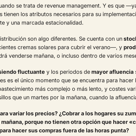
uando se trata de revenue management. Y es que —ya 
tienen los atributos necesarios para su implementació
e y una marcada estacionalidad.
distribución son algo diferentes. Se cuenta con un
stock
icientes cremas solares para cubrir el verano—, y
prod
rá venderse mañana, o incluso dentro de varios mes
siendo fluctuante
y los periodos de
mayor afluencia
eces es el único momento que se encuentra para hacer 
bastecimiento más complejo o más lento, y costes var
illos que un martes por la mañana, cuando la afluencia
a variar los precios? ¿Cobrar a los hogares su zumo
 la mañana, porque no tienen otra opción que hacer
para hacer sus compras fuera de las horas punta?