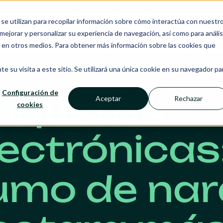
Ecosistema
Insight
Recursos
se utilizan para recopilar información sobre cómo interactúa con nuestr
ejorar y personalizar su experiencia de navegación, así como para anális
RMS
NANCIE IA
SERVICIOS
o en otros medios. Para obtener más información sobre las cookies que
e su visita a este sitio. Se utilizará una única cookie en su navegador pa
tiquetas
Configuración de
Aceptar
Rechazar
cookies
ectrónicas:
umo de nar