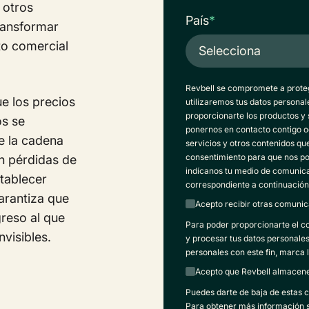
 otros
País
*
transformar
to comercial
Revbell se compromete a proteg
ue los precios
utilizaremos tus datos personal
proporcionarte los productos y 
os se
ponernos en contacto contigo o
e la cadena
servicios y otros contenidos que
consentimiento para que nos po
an pérdidas de
indícanos tu medio de comunica
tablecer
correspondiente a continuación
arantiza que
Acepto recibir otras comunic
reso al que
Para poder proporcionarte el c
nvisibles.
y procesar tus datos personale
personales con este fin, marca l
Acepto que Revbell almacene 
Puedes darte de baja de estas
Para obtener más información s