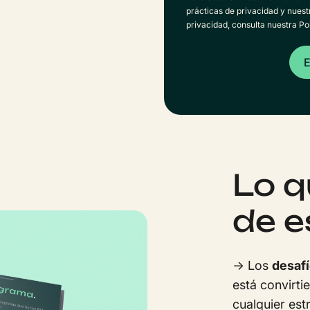
prácticas de privacidad y nues
privacidad, consulta nuestra Pol
Lo q
de e
→ Los
desafí
está convirti
cualquier es