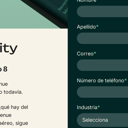
Apellido
*
ity
Correo
*
o 8
Número de teléfono
*
enue
o todavía.
¿qué hay del
Industria
*
venue
aéreo, sigue