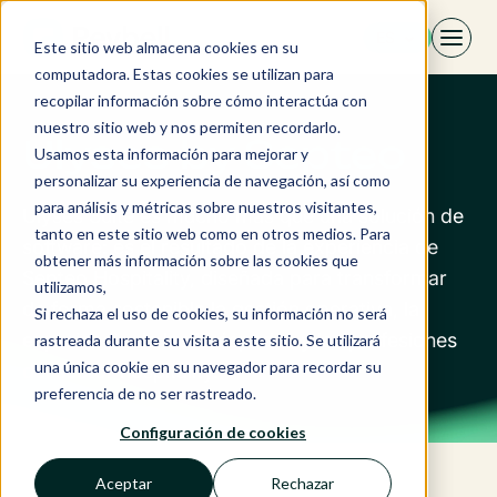
Saltar
ES
al
Este sitio web almacena cookies en su
contenido
computadora. Estas cookies se utilizan para
recopilar información sobre cómo interactúa con
nuestro sitio web y nos permiten recordarlo.
Ulyses by Septeo
Usamos esta información para mejorar y
personalizar su experiencia de navegación, así como
para análisis y métricas sobre nuestros visitantes,
Ulyses Suite es mucho más que una solución de
tanto en este sitio web como en otros medios. Para
software: es el resultado de la experiencia de
obtener más información sobre las cookies que
Septeo Hospitality, diseñada para transformar
utilizamos,
de forma sostenible la gestión operativa, la
Si rechaza el uso de cookies, su información no será
experiencia de los huéspedes y las profesiones
rastreada durante su visita a este sitio. Se utilizará
una única cookie en su navegador para recordar su
del sector hospitality.
preferencia de no ser rastreado.
Configuración de cookies
Aceptar
Rechazar