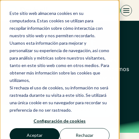
Saltar
ES
al
Este sitio web almacena cookies en su
contenido
computadora. Estas cookies se utilizan para
recopilar información sobre cómo interactúa con
nuestro sitio web y nos permiten recordarlo.
Jungle Project
Usamos esta información para mejorar y
personalizar su experiencia de navegación, así como
para análisis y métricas sobre nuestros visitantes,
Creemos en el poder de la tecnología para
tanto en este sitio web como en otros medios. Para
transformar la industria, pero también sabemos
obtener más información sobre las cookies que
que cambiar de solución tecnológica es un
utilizamos,
camino lleno de obstáculos.
Si rechaza el uso de cookies, su información no será
rastreada durante su visita a este sitio. Se utilizará
una única cookie en su navegador para recordar su
Descubrir a nuestro socio
preferencia de no ser rastreado.
Configuración de cookies
Aceptar
Rechazar