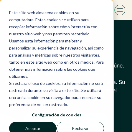
Saltar
ES
al
Este sitio web almacena cookies en su
contenido
computadora. Estas cookies se utilizan para
recopilar información sobre cómo interactúa con
nuestro sitio web y nos permiten recordarlo.
D-EDGE
Usamos esta información para mejorar y
personalizar su experiencia de navegación, así como
para análisis y métricas sobre nuestros visitantes,
Combinando excelencia tecnológica y
tanto en este sitio web como en otros medios. Para
experiencia en marketing digital, D-EDGE reúne,
obtener más información sobre las cookies que
bajo un mismo techo, una infraestructura
utilizamos,
tecnológica completa dedicada a la hotelería. Su
Si rechaza el uso de cookies, su información no será
gama integrada de soluciones abarca todo el
rastreada durante su visita a este sitio. Se utilizará
una única cookie en su navegador para recordar su
ciclo de distribución hotelera.
preferencia de no ser rastreado.
Configuración de cookies
Descubrir a nuestro socio
Aceptar
Rechazar