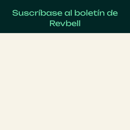
Suscríbase al boletín de
Revbell
Regístrate ahora para recibir las últimas noticias sobre
Revenue Management !
Apellido
*
Nombre
*
Correo electrónico
*