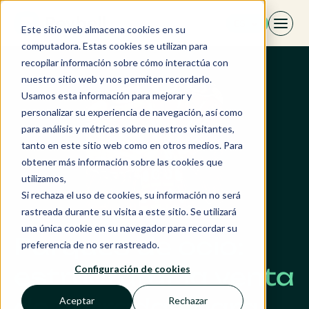
Saltar
ES
al
Este sitio web almacena cookies en su
contenido
computadora. Estas cookies se utilizan para
recopilar información sobre cómo interactúa con
nuestro sitio web y nos permiten recordarlo.
Usamos esta información para mejorar y
personalizar su experiencia de navegación, así como
para análisis y métricas sobre nuestros visitantes,
tanto en este sitio web como en otros medios. Para
obtener más información sobre las cookies que
utilizamos,
Si rechaza el uso de cookies, su información no será
rastreada durante su visita a este sitio. Se utilizará
una única cookie en su navegador para recordar su
Parques de ocio:
preferencia de no ser rastreado.
estructurar la venta
Configuración de cookies
de entradas para
Aceptar
Rechazar